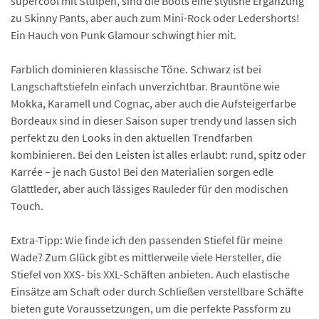
supercool mit Stulpen, sind die Boots eine stylishe Ergänzung
zu Skinny Pants, aber auch zum Mini-Rock oder Ledershorts!
Ein Hauch von Punk Glamour schwingt hier mit.
Farblich dominieren klassische Töne. Schwarz ist bei
Langschaftstiefeln einfach unverzichtbar. Brauntöne wie
Mokka, Karamell und Cognac, aber auch die Aufsteigerfarbe
Bordeaux sind in dieser Saison super trendy und lassen sich
perfekt zu den Looks in den aktuellen Trendfarben
kombinieren. Bei den Leisten ist alles erlaubt: rund, spitz oder
Karrée – je nach Gusto! Bei den Materialien sorgen edle
Glattleder, aber auch lässiges Rauleder für den modischen
Touch.
Extra-Tipp: Wie finde ich den passenden Stiefel für meine
Wade? Zum Glück gibt es mittlerweile viele Hersteller, die
Stiefel von XXS- bis XXL-Schäften anbieten. Auch elastische
Einsätze am Schaft oder durch Schließen verstellbare Schäfte
bieten gute Voraussetzungen, um die perfekte Passform zu